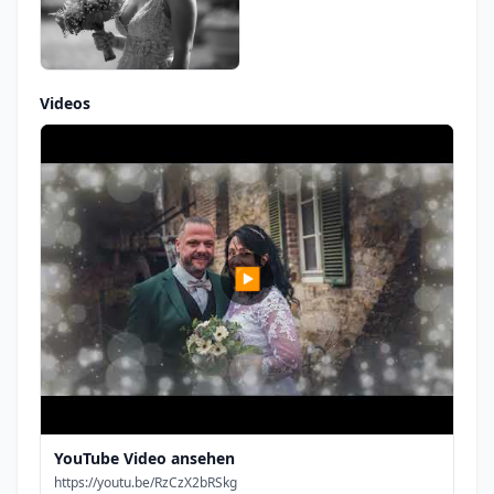
Videos
▶
YouTube Video ansehen
https://youtu.be/RzCzX2bRSkg