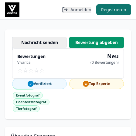
Anmelden
Registrieren
André Wolfs Fotografie
Nachricht senden
Bewertung abgeben
Ansprechpartner:
André Wolfs
Neu
Bewertungen
Vivantia
(0 Bewertungen)
41069
☆
☆
☆
☆
☆
Mönchengladbach
Verifiziert
Top Experte
✓
★
Fotograf
Eventfotograf
Hochzeitsfotograf
Tierfotograf