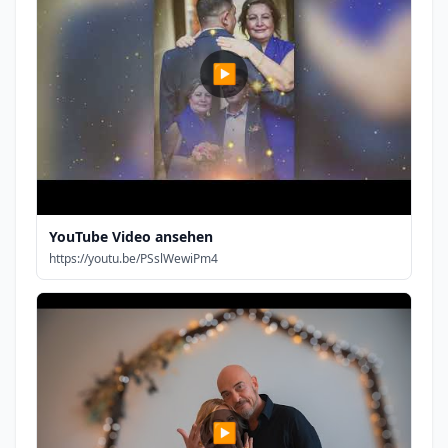
▶
YouTube Video ansehen
https://youtu.be/PSslWewiPm4
▶